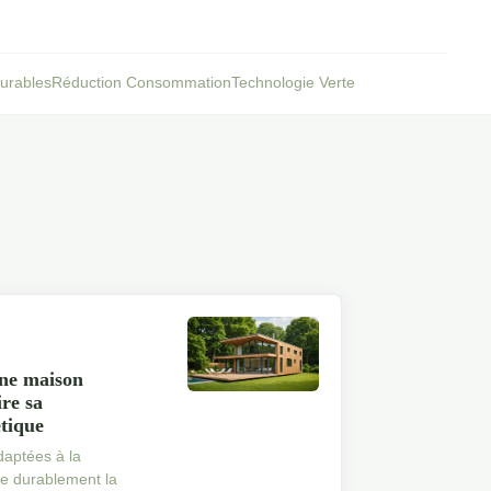
urables
Réduction Consommation
Technologie Verte
ne maison
re sa
tique
daptées à la
te durablement la